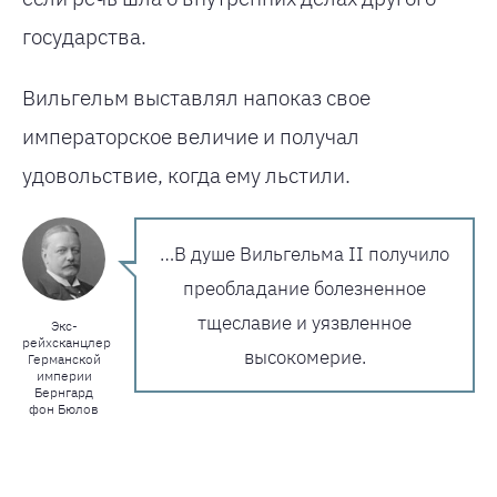
государства.
Вильгельм выставлял напоказ свое
императорское величие и получал
удовольствие, когда ему льстили.
…В душе Вильгельма II получило
преобладание болезненное
тщеславие и уязвленное
Экс-
рейхсканцлер
высокомерие.
Германской
империи
Бернгард
фон Бюлов