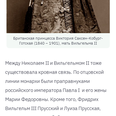
Британская принцесса Виктория Саксен-Кобург-
Готская (1840 – 1901), мать Вильгельма II
Между Николаем II и Вильгельмом II тоже
существовала кровная связь. По отцовской
линии монархи были праправнуками
российского императора Павла I и его жены
Марии Федоровны. Кроме того, Фридрих
Вильгельм III Прусский и Луиза Прусская,