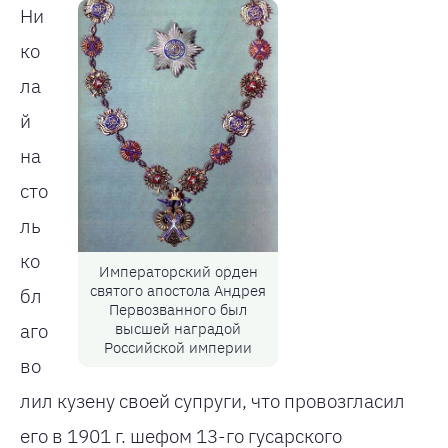
Ни
ко
ла
й
на
сто
ль
ко
Императорский орден
святого апостола Андрея
бл
Первозванного был
высшей наградой
аго
Российской империи
во
лил кузену своей супруги, что провозгласил
его в 1901 г. шефом 13-го гусарского