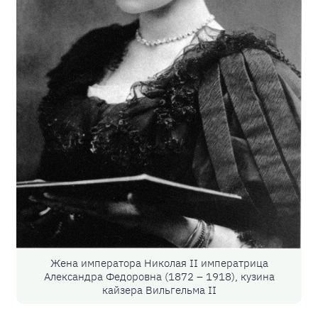
Жена императора Николая II императрица
Александра Федоровна (1872 – 1918), кузина
кайзера Вильгельма II