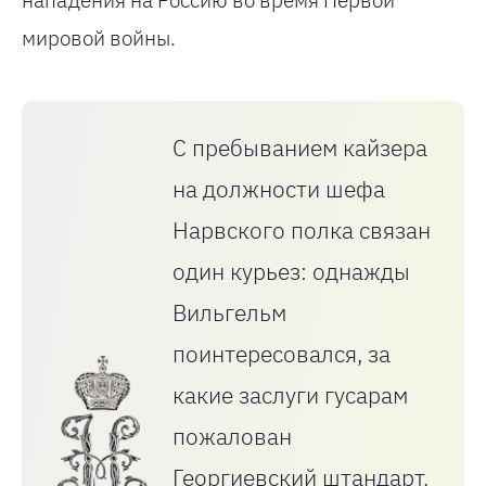
нападения на Россию во время Первой
мировой войны.
С пребыванием кайзера
на должности шефа
Нарвского полка связан
один курьез: однажды
Вильгельм
поинтересовался, за
какие заслуги гусарам
пожалован
Георгиевский штандарт.