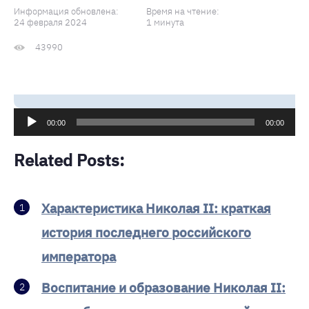
Информация обновлена:
Время на чтение:
24 февраля 2024
1 минута
43990
Аудиоплеер
00:00
00:00
Related Posts:
Характеристика Николая II: краткая
история последнего российского
императора
Воспитание и образование Николая II: